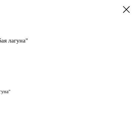
ая лагуна"
гуна"