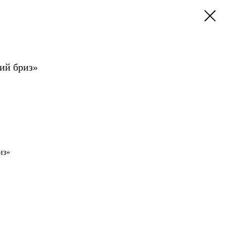
ий бриз»
из»