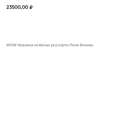
23500,00
₽
ЗАКАЗАТЬ
WOW-Корзина из белых роз сорта Плая Бланка