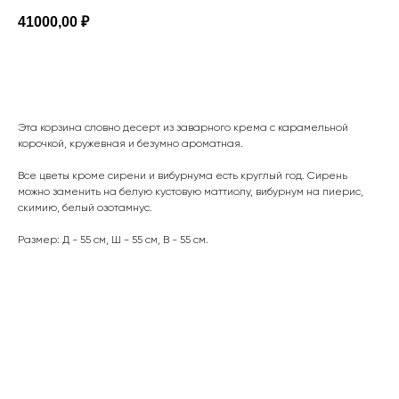
41000,00
₽
ЗАКАЗАТЬ
Эта корзина словно десерт из заварного крема с карамельной
корочкой, кружевная и безумно ароматная.
Все цветы кроме сирени и вибурнума есть круглый год. Сирень
можно заменить на белую кустовую маттиолу, вибурнум на пиерис,
скимию, белый озотамнус.
Размер: Д - 55 см, Ш - 55 см, В - 55 см.